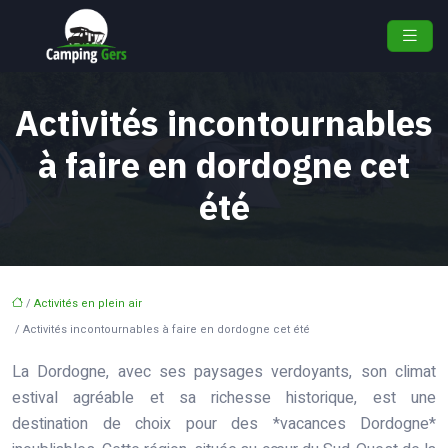
Activités incontournables
à faire en dordogne cet
été
/
Activités en plein air
/ Activités incontournables à faire en dordogne cet été
La Dordogne, avec ses paysages verdoyants, son climat
estival agréable et sa richesse historique, est une
destination de choix pour des *vacances Dordogne*