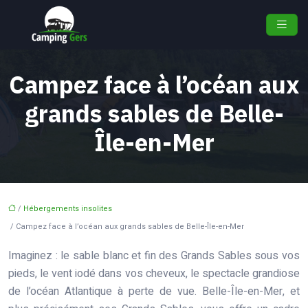
Campez face à l’océan aux
grands sables de Belle-
Île-en-Mer
/
Hébergements insolites
/ Campez face à l’océan aux grands sables de Belle-Île-en-Mer
Imaginez : le sable blanc et fin des Grands Sables sous vos
pieds, le vent iodé dans vos cheveux, le spectacle grandiose
de l’océan Atlantique à perte de vue. Belle-Île-en-Mer, et