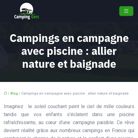
Campings en campagne
avec piscine : allier
nature et baignade
/
Blog
/ Campings en campagne avec piscine : allier nature et baignade
Imaginez : le soleil couchant peint le ciel de mille couleurs
tandis que vos enfants s’éclatent dans une piscine
rafraîchissante, au cœur d’une campagne paisible. Ce rêve
devient réalité grâce aux nombreux campings en France qui