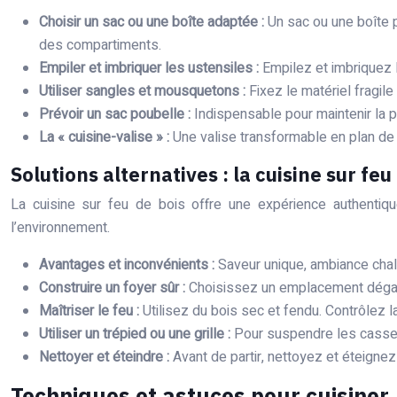
Choisir un sac ou une boîte adaptée :
Un sac ou une boîte 
des compartiments.
Empiler et imbriquer les ustensiles :
Empilez et imbriquez 
Utiliser sangles et mousquetons :
Fixez le matériel fragi
Prévoir un sac poubelle :
Indispensable pour maintenir la p
La « cuisine-valise » :
Une valise transformable en plan de t
Solutions alternatives : la cuisine sur fe
La cuisine sur feu de bois offre une expérience authentiq
l’environnement.
Avantages et inconvénients :
Saveur unique, ambiance chal
Construire un foyer sûr :
Choisissez un emplacement dégagé,
Maîtriser le feu :
Utilisez du bois sec et fendu. Contrôlez l
Utiliser un trépied ou une grille :
Pour suspendre les casser
Nettoyer et éteindre :
Avant de partir, nettoyez et éteigne
Techniques et astuces pour cuisiner