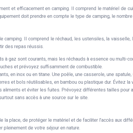
ent et efficacement en camping. Il comprend le matériel de cuiss
équipement doit prendre en compte le type de camping, le nombre 
e camping. Il comprend le réchaud, les ustensiles, la vaisselle,
tir des repas réussis.
s à gaz sont courants, mais les réchauds à essence ou multi-co
cartouches et prévoyez suffisamment de combustible.
tants, en inox ou en titane. Une poêle, une casserole, une spatul
rres et bols réutilisables, en bambou ou plastique dur. Évitez la 
 aliments et éviter les fuites. Prévoyez différentes tailles pour 
urtout sans accès à une source sur le site.
la place, de protéger le matériel et de faciliter l’accès aux di
r pleinement de votre séjour en nature.