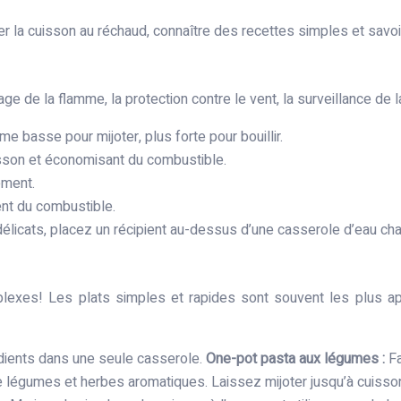
iser la cuisson au réchaud, connaître des recettes simples et savo
glage de la flamme, la protection contre le vent, la surveillance de 
e basse pour mijoter, plus forte pour bouillir.
isson et économisant du combustible.
ement.
nt du combustible.
délicats, placez un récipient au-dessus d’une casserole d’eau cha
xes! Les plats simples et rapides sont souvent les plus app
rédients dans une seule casserole.
One-pot pasta aux légumes :
Fa
 de légumes et herbes aromatiques. Laissez mijoter jusqu’à cuisso