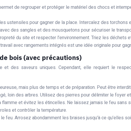
permet de regrouper et protéger le matériel des chocs et intemp
les ustensiles pour gagner de la place. Intercalez des torchons e
le avec des sangles et des mousquetons pour sécuriser le transpo
ropreté du site et respecter l’environnement. Triez les déchets et 
ravail avec rangements intégrés est une idée originale pour gagner
u de bois (avec précautions)
ue et des saveurs uniques. Cependant, elle requiert le respe
eureuse, mais plus de temps et de préparation. Peut être interdi
 loin des arbres. Utilisez des pierres pour délimiter le foyer e
a flamme et évitez les étincelles. Ne laissez jamais le feu sans s
oles et contrôler la température.
z le feu. Arrosez abondamment les braises jusqu’à ce qu’elles soie