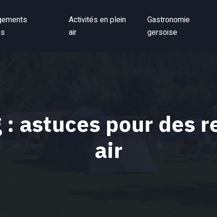
gements
Activités en plein
Gastronomie
es
air
gersoise
: astuces pour des r
air