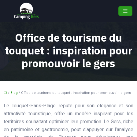
Office de tourisme du
touquet : inspiration pour
promouvoir le gers
/
Blog
/ Office de tourisme du touquet : inspiration pour promouvoir le gers
Le Touquet-Paris-Plage, réputé pour son élégance et son
attractivité touristique, offre un modèle inspirant pour les
territoires souhaitant optimiser leur promotion. Le Gers, riche
en patrimoine et gastronomie, peut s’appuyer sur l’analyse